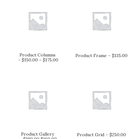
Product Columns
Product Frame
$
135.00
CHOIX DES OPTIONS
AJOUTER AU PANIER
$
150.00
–
$
175.00
Product Gallery
Product Grid
$
250.00
AJOUTER AU PANIER
AJOUTER AU PANIER