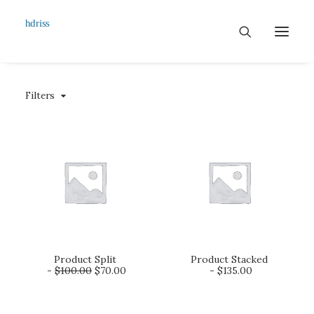
Filters
Commissioned
Art Works
Biographie
Contact
Product Split
Product Stacked
AJOUTER AU PANIER
AJOUTER AU PANIER
$
100.00
$
70.00
$
135.00