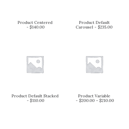
Product Centered
Product Default
AJOUTER AU PANIER
AJOUTER AU PANIER
$
140.00
Carousel
$
235.00
Product Default Stacked
Product Variable
AJOUTER AU PANIER
CHOIX DES OPTIONS
$
110.00
$
200.00
–
$
210.00