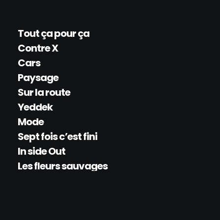
Tout ça pour ça
Contre X
Cars
Paysage
Sur la route
Yeddek
Mode
Sept fois c’est fini
In side Out
Les fleurs sauvages