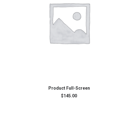
AJOUTER AU PANIER
Product Full-Screen
$
145.00