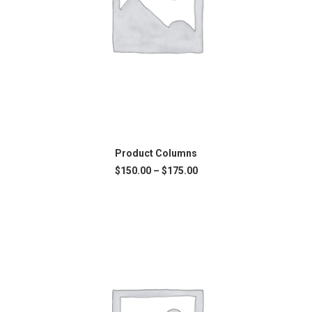
CHOIX DES OPTIONS
Product Columns
$
150.00
–
$
175.00