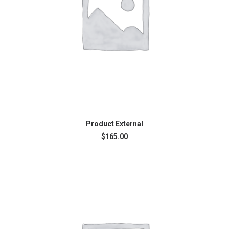
BUY ON THEMEFOREST
Product External
$
165.00