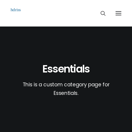
Commissioned
Art Works
Biographie
Essentials
Contact
This is a custom category page for
Essentials.